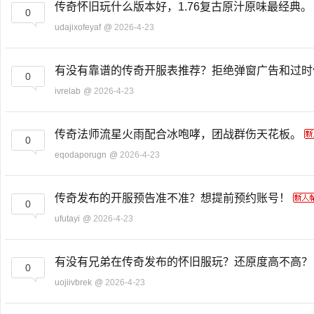
传奇怀旧玩什么版本好，1.76复古原汁原味最经典
0
udajixofeyaf
@
2026-4-23
有没有靠谱的传奇开服表推荐？拒绝弹窗广告和过
0
ivrelab
@
2026-4-23
传奇法师流星火雨配合冰咆哮，团战群伤天花板。
0
eqodaporugn
@
2026-4-23
传奇发布的开服预告准不准？想提前预约账号！
0
ufutayi
@
2026-4-23
有没有兄弟在传奇发布的怀旧服玩？还原度高不高
0
uojiivbrek
@
2026-4-23