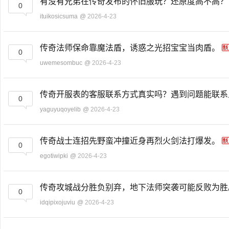
有没有兄弟在传奇发布的怀旧服玩？还原度高不高
0
ituikosicsuma
@
2026-4-23
传奇法师保命靠魔法盾，诱惑之光招宝宝当肉盾。
0
uwemesombuc
@
2026-4-23
传奇开服表的客服联系方式真实吗？遇到问题能联
0
yaguyuqoyelib
@
2026-4-23
传奇战士连招先野蛮冲撞近身再烈火剑法打爆发。
0
egotiwipki
@
2026-4-23
传奇攻城战分胜负别弃，地下法师突袭可能反败为
0
idqipixojuviu
@
2026-4-23