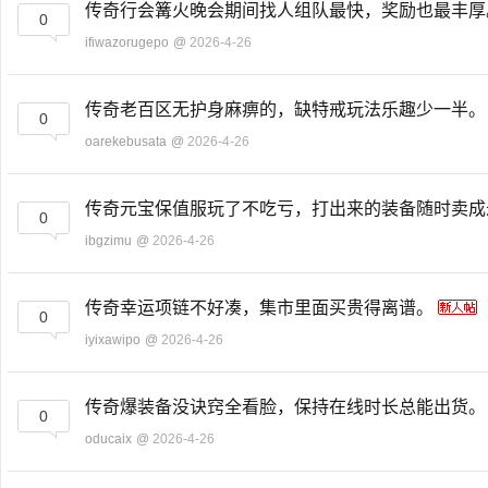
传奇行会篝火晚会期间找人组队最快，奖励也最丰
0
ifiwazorugepo
@
2026-4-26
传奇老百区无护身麻痹的，缺特戒玩法乐趣少一半
0
oarekebusata
@
2026-4-26
传奇元宝保值服玩了不吃亏，打出来的装备随时卖
0
ibgzimu
@
2026-4-26
传奇幸运项链不好凑，集市里面买贵得离谱。
0
iyixawipo
@
2026-4-26
传奇爆装备没诀窍全看脸，保持在线时长总能出货
0
oducaix
@
2026-4-26