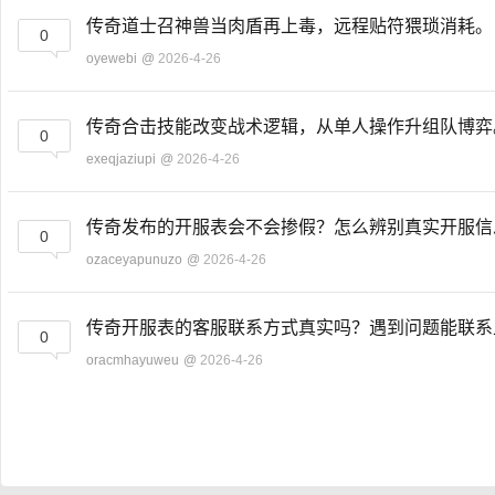
传奇道士召神兽当肉盾再上毒，远程贴符猥琐消耗
0
oyewebi
@
2026-4-26
传奇合击技能改变战术逻辑，从单人操作升组队博
0
exeqjaziupi
@
2026-4-26
传奇发布的开服表会不会掺假？怎么辨别真实开服
0
ozaceyapunuzo
@
2026-4-26
传奇开服表的客服联系方式真实吗？遇到问题能联
0
oracmhayuweu
@
2026-4-26