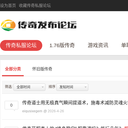
设为首页
收藏传奇私服论坛
传奇私服论坛
1.76版传奇
游戏资讯
单
全部分类
怀旧版传奇
筛选:
排序
全部时间
发帖时间
传奇道士用无极真气瞬间提道术，施毒术减防灵魂
0
eiqusixegem
@
2026-4-26