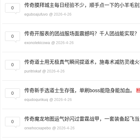
传奇膜拜城主每日经验不少，顺手点一下的小羊毛
0
eguboajufuvo
@
2026-4-26
传奇开服表的团战服场面震撼吗？千人团战能实现
0
exonolekicowa
@
2026-4-26
传奇道士用无极真气瞬间提道术，施毒术减防灵魂
0
puritrixkaf
@
2026-4-26
传奇新手选道士生存强，单刷boss能隐身能加血。
0
equdoqurikuq
@
2026-4-26
传奇魔龙地图运气好闪过雷霆战甲，一套装备起飞
0
orxehocxapebo
@
2026-4-26