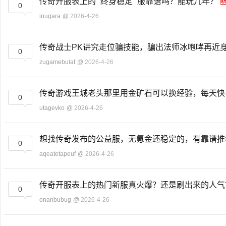
传奇开服表上的 “终身稳定” 服靠谱吗？能玩几年？
0
inugara
@
2026-4-26
传奇战士PK讲究走位骗技能，骗出法师冰咆哮再近
0
zugamebulaf
@
2026-4-26
传奇游戏王城老头那里用金矿石可以换经验，每天
0
utagevko
@
2026-4-26
想找传奇发布的公益服，无氪金还稳定的，有靠谱
0
aqeatetapeuf
@
2026-4-26
传奇开服表上的热门新服真火爆？还是刷出来的人
0
onanbubug
@
2026-4-26