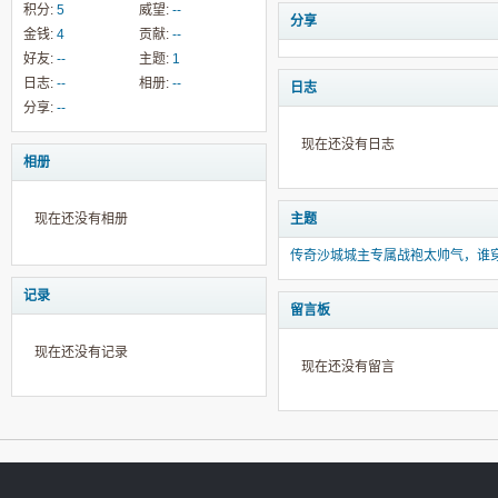
积分:
5
威望:
--
分享
金钱:
4
贡献:
--
好友:
--
主题:
1
日志:
--
相册:
--
日志
分享:
--
现在还没有日志
相册
现在还没有相册
主题
传奇沙城城主专属战袍太帅气，谁
记录
留言板
现在还没有记录
现在还没有留言