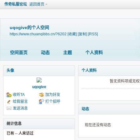
传奇私服论坛
返回首页
uqogive的个人空间
https://www.chuanqibbs.cn/?6202
[收藏]
[复制]
[RSS]
空间首页
动态
主题
个人资料
头像
个人资料
暂无资料项或无权
uqogive
收听TA
加为好友
给我留言
打个招呼
发送消息
动态
统计信息
现在还没有动态
已有
--
人来访过