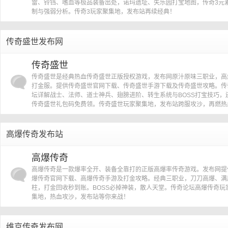
雷、铃铛、嗜血等极品装备出处，诺玛遗址、失乐园打宝地图，传奇3元
制与强弱分析。传奇3玩家聚集地，发布站再续经典！
传奇盛世发布网
传奇盛世
传奇盛世是经典热血传奇盛世正版授权游戏，发布网原汁原味三职业，高
打金服。提供传奇盛世官网下载、传奇盛世手游下载及传奇盛世攻略。传
坛详解战士、法师、道士神兵、翅膀进阶、转生系统与BOSS打宝技巧，
传奇盛世礼包码免费领。传奇盛世玩家聚集地，发布站跨服攻沙，再燃热
高爆传奇发布站
高爆传奇
高爆传奇是一款爆率全开、装备全靠打的正版高爆率传奇游戏。发布网提
爆传奇官网下载、高爆传奇手游及打金攻略。经典三职业，刀刀高爆、满
柱，打金回收秒到账。BOSS必掉神装，散人天堂。传奇论坛高爆传奇玩
集地，热血攻沙，发布站等你来战！
维京传奇发布网