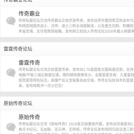
私
传奇霸业
传奇私服论坛交流传奇霸业正统页游传承，发布站带你重回青涩热血年代
布网官网提供战士、法师、道士三职业深度解读，以及重生压制、附魔技
朱雀武魂、无尽塔爬塔秘籍。发布网立刻加入传奇论坛2026年最火跨服
雷霆传奇论坛
雷霆传奇
服
传奇私服论坛交流正统雷霆传承，发布站1.76雷霆复古服高度还原。支持
电脑/平板三端云数据互通，随时随地激情攻沙。全服雷霆圣兽、九重雷
层怒雷塔特色玩法，高爆产出元宝装备自由交易。传奇论坛找当年的雷霆
弟，发布网再冲一次沙巴克！
原始传奇论坛
原始传奇
传奇私服论坛交流《原始传奇》2026复古版重磅开服，发布站完美复刻1.
论
典点卡纪元。无血脉、无元神、无特戒，传奇论坛发布网回归战法道三职