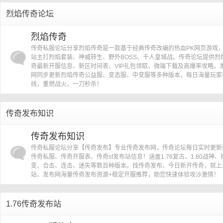
烈焰传奇论坛
烈焰传奇
传奇私服论坛分享烈焰传奇是一款基于经典传奇改编的热血PK网页游戏
站主打烈焰套装、神威转生、野外BOSS、千人皇城战。传奇论坛提供烈
奇最新开服信息、新区时间表、VIP礼包领取、微端下载及高爆率攻略。
网同步更新烈焰传奇公益服、变态服、中变服等多种版本，每日海量玩家
线，重燃战火，一刀秒杀！
传奇发布知识
传奇发布知识
传奇私服论坛分享【传奇发布】专业传奇发布网，传奇论坛每日实时更新
传奇私服、传奇开服表、传奇sf发布站信息！涵盖1.76复古、1.80战神、
变、合击、连击、迷失等数百种版本。找传奇发布、今日新开传奇，就上
站，发布网海量传奇发布资源+稳定开服推荐，助您快速体验攻沙激情！
1.76传奇发布站