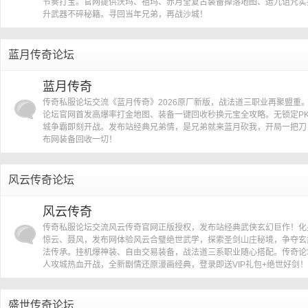
节奏打宝。官网提供沃玛、祖玛、赤月全复古装备掉落地图、运九诅咒实
升武器不碎秘籍。寻回当年兄弟，再战沙城！
蓝月传奇论坛
蓝月传奇
传奇私服论坛交流《蓝月传奇》2026原厂新版，战法道三职业再聚盟重
论坛官网首发高爆率打金地图、装备一键回收秒换元宝全攻略。无锁定P
坛
城争霸即刻开战。发布站经典兄弟情，是兄弟就来蓝月砍我，开局一把刀
布网装备回收一切！
风云传奇论坛
风云传奇
传奇私服论坛交流风云传奇官网正版授权，发布站经典武侠玄幻巨作！化
惊云、聂风，发布网体验风云合璧绝世武学，探索圣剑山庄秘境，争夺玄
法传承。挂机爆神装、自由交易装备，战法道三系职业随心搭配。传奇论
人攻城热血开战，全新剧情还原漫画经典，登录即送VIP礼包+绝世好剑！
盛世传奇论坛