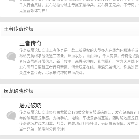
千人行会集结，发布站抢夺城主专属荣耀神兵。发布网无兄弟，不传奇，
克皇宫等你封神！
王者传奇论坛
王者传奇
传奇私服论坛交流王者传奇是一款正版授权的大型多人在线角色扮演手游
布站完美继承战法道三职业，热血攻沙，自由PK，千人同屏。传奇论坛
者传奇最新开服信息、新手攻略、高爆率地图、礼包福利、官方客户端下
发布网每日更新王者传奇新区，海量玩家在线，重温兄弟情义，称霸沙巴
关注王者传奇，尽享最纯粹的热血战斗。
屠龙破晓论坛
屠龙破晓
传奇私服论坛交流经典屠龙破晓176黄金复古服重磅回归，发布站高度还
年的破晓屠龙手感。支持手机、电脑、平板云存档互通，随时随地屠龙打
传奇论坛游戏内羽翼、战灵、神装均可打怪升阶，无暗坑高保值。发布网
当年兄弟，破晓时分再拿沙！