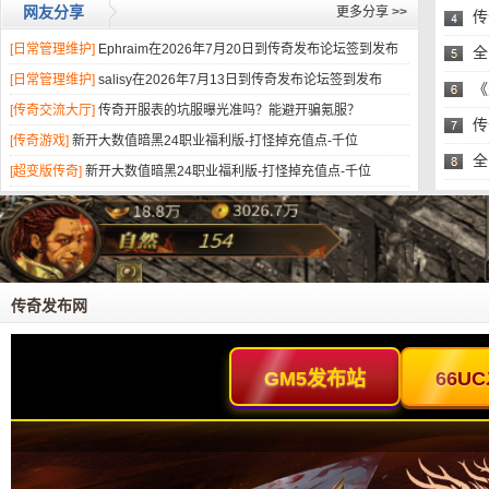
网友分享
更多分享
>>
传
[日常管理维护]
Ephraim在2026年7月20日到传奇发布论坛签到发布
头
全
[日常管理维护]
salisy在2026年7月13日到传奇发布论坛签到发布
易
《
[传奇交流大厅]
传奇开服表的坑服曝光准吗？能避开骗氪服？
的
传
[传奇游戏]
新开大数值暗黑24职业福利版-打怪掉充值点-千位
全
[超变版传奇]
新开大数值暗黑24职业福利版-打怪掉充值点-千位
易
传奇发布网