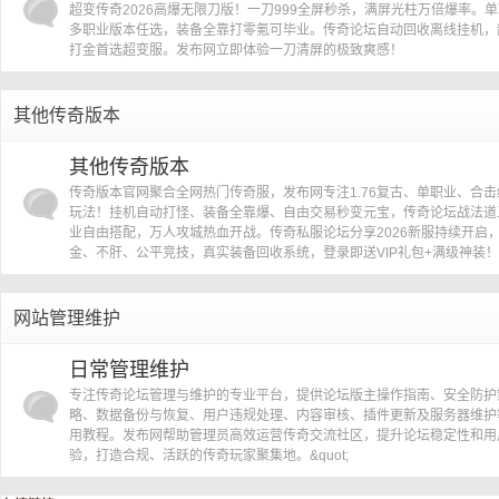
超变传奇2026高爆无限刀版！一刀999全屏秒杀，满屏光柱万倍爆率。
多职业版本任选，装备全靠打零氪可毕业。传奇论坛自动回收离线挂机，
打金首选超变服。发布网立即体验一刀清屏的极致爽感！
其他传奇版本
其他传奇版本
传奇版本官网聚合全网热门传奇服，发布网专注1.76复古、单职业、合击
玩法！挂机自动打怪、装备全靠爆、自由交易秒变元宝，传奇论坛战法道
业自由搭配，万人攻城热血开战。传奇私服论坛分享2026新服持续开启
金、不肝、公平竞技，真实装备回收系统，登录即送VIP礼包+满级神装！
网站管理维护
日常管理维护
专注传奇论坛管理与维护的专业平台，提供论坛版主操作指南、安全防护
略、数据备份与恢复、用户违规处理、内容审核、插件更新及服务器维护
用教程。发布网帮助管理员高效运营传奇交流社区，提升论坛稳定性和用
验，打造合规、活跃的传奇玩家聚集地。&quot;