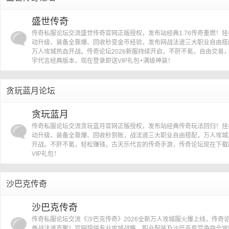
盛世传奇
传奇私服论坛交流盛世传奇官网正版授权，发布站经典1.76传奇重燃！挂
动升级、装备全靠爆、回收秒变金币经验，发布网战法道三大职业自由搭
万人攻城热血开战。传奇论坛2026新服持续开启，不肝不氪，自由交易
宇代言经典版本，现在登录即送VIP礼包+满级神装！
贪玩蓝月论坛
贪玩蓝月
传奇私服论坛交流贪玩蓝月官网正版授权，发布站经典传奇玩法回归！挂
动升级、装备全靠爆、回收秒到账，战法道三大职业自由搭配，万人攻城
开战。不肝不氪，轻松赚钱，古天乐代言的传奇手游，传奇论坛现在下载
VIP礼包！
沙巴克传奇
沙巴克传奇
传奇私服论坛交流《沙巴克传奇》2026全新万人攻城服火爆上线，传奇
典战法道齐聚！官网提供专业攻城战略、职业配装及沙巴克皇宫争夺全攻