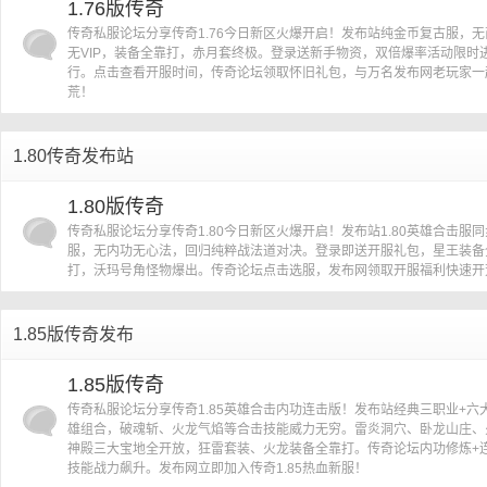
1.76版传奇
传奇私服论坛分享传奇1.76今日新区火爆开启！发布站纯金币复古服，无
无VIP，装备全靠打，赤月套终极。登录送新手物资，双倍爆率活动限时
行。点击查看开服时间，传奇论坛领取怀旧礼包，与万名发布网老玩家一
荒！
1.80传奇发布站
1.80版传奇
传奇私服论坛分享传奇1.80今日新区火爆开启！发布站1.80英雄合击服
服，无内功无心法，回归纯粹战法道对决。登录即送开服礼包，星王装备
打，沃玛号角怪物爆出。传奇论坛点击选服，发布网领取开服福利快速开
1.85版传奇发布
1.85版传奇
传奇私服论坛分享传奇1.85英雄合击内功连击版！发布站经典三职业+六
雄组合，破魂斩、火龙气焰等合击技能威力无穷。雷炎洞穴、卧龙山庄、
神殿三大宝地全开放，狂雷套装、火龙装备全靠打。传奇论坛内功修炼+
技能战力飙升。发布网立即加入传奇1.85热血新服！