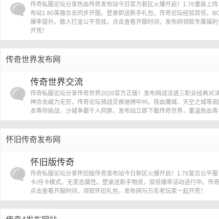
传奇私服论坛分享热血传奇发布站今日官方新区火爆开启！1.76重装上阵
布站1.80英雄合击同步开服。登录即送新手礼包，传奇论坛经验双倍，BO
爆率提升。散人打金公平竞技。点击查看开服时间，发布网领取专属福利
开荒！
传奇世界发布网
传奇世界交流
传奇私服论坛分享传奇世界2026官方正版！发布网战法道三职业经典对
神合击威力无穷，传奇论坛骑战灵兽驰骋中州。铁血魔城、天空之城等高
本等你挑战，沙城争霸千人同屏。发布站立即下载传奇世界，重温热血青
怀旧传奇发布网
怀旧版传奇
传奇私服论坛分享怀旧版传奇发布站今日新区火爆开启！1.76复古公平服
卡/月卡模式，无变态属性。登录送新手物资，双倍爆率活动进行中。传
点击查看开服时间，领取怀旧礼包，发布网与万名老玩家一起开荒！