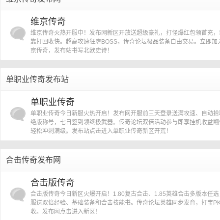
维京传奇
维京传奇火热开服中！发布网新区开放送超级豪礼，打怪爆红包领首充，
靠打回收快。超高攻速狂虐BOSS，传奇论坛极品装备自由交易。立即加
京传奇，发布站书写北欧史诗！
单职业传奇发布站
单职业传奇
单职业传奇今日新服火热开启！发布网开服前三天登录送满攻速、自动拾
绝版称号，七日签到领终极武器。传奇论坛双倍活动参与即享挂机收益翻
轻松冲刺满级。发布站点击进入单职业传奇新区开荒！
合击传奇发布网
合击版传奇
合击版传奇今日新区火爆开启！1.80复古合击、1.85英雄合击多版本任
服送双倍经验、基础装备和合击技能书。传奇论坛英雄同步发育，打宝P
收。发布网点击进入新区！