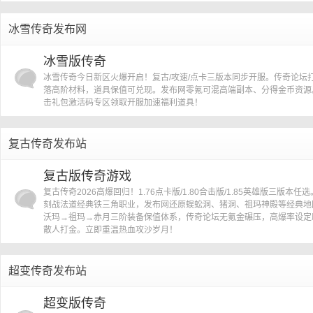
冰雪传奇发布网
冰雪版传奇
冰雪传奇今日新区火爆开启！复古/攻速/点卡三版本同步开服。传奇论坛
落高阶材料，道具保值可兑现。发布网零氪可混高端副本、分得金币资源
击礼包激活码专区领取开服加速福利道具！
复古传奇发布站
复古版传奇游戏
复古传奇2026高爆回归！1.76点卡版/1.80合击版/1.85英雄版三版本任
刻战法道经典铁三角职业，发布网还原蜈蚣洞、猪洞、祖玛神殿等经典地
沃玛→祖玛→赤月三阶装备保值体系，传奇论坛无氪金碾压，高爆率设定
散人打金。立即重温热血攻沙岁月！
超变传奇发布站
超变版传奇