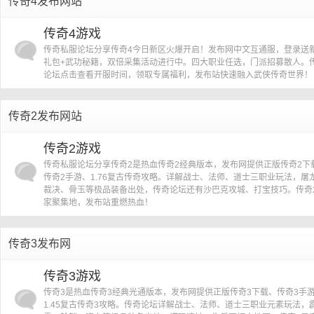
传奇4发布网站
传奇4游戏
传奇私服论坛分享传奇4今日新区火爆开启！发布网中文互通服，登录送
礼包+武功秘籍，双倍采集活动进行中。四大职业任选，门派招募散人。
论坛点击查看开服时间，领取专属福利，发布站快速融入武侠传奇世界！
传奇2发布网站
传奇2游戏
传奇私服论坛分享传奇2是热血传奇2经典版本，发布网提供正版传奇2下
传奇2手游、1.76复古传奇攻略。详解战士、法师、道士三职业玩法，屠
裁决、骨玉等极品装备出处，传奇论坛还有沙巴克攻城、打宝技巧。传奇
家聚集地，发布站重燃热血！
传奇3发布网
传奇3游戏
传奇3是热血传奇3经典光通版本，发布网提供正版传奇3下载、传奇3手
1.45复古传奇3攻略。传奇论坛详解战士、法师、道士三职业元素玩法，