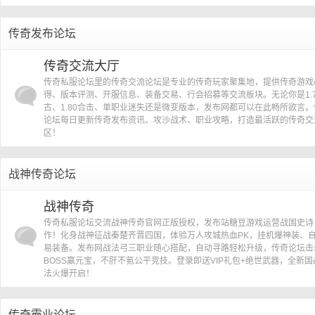
»
传奇发布论坛
传
传奇交流大厅
传奇私服论坛里的传奇交流论坛是专业的传奇玩家聚集地，提供传奇游戏
得、版本评测、开服信息、装备交易、行会招募等交流板块。无论你是1.7
古、1.80合击、单职业迷失还是微变版本，发布网都可以在此畅所欲言。
论坛每日更新传奇发布资讯、攻沙战术、职业攻略，打造最活跃的传奇交
区！
战神传奇论坛
奇
战神传奇
传奇私服论坛交流战神传奇官网正版授权，发布站糖豆游戏运营战国史诗
作！化身战神征战秦楚齐晋四国，体验万人攻城热血PK，挂机爆神装、
易装备。发布网战法弓三职业随心搭配，自动寻路轻松升级，传奇论坛击
BOSS赢元宝，不肝不氪公平竞技。登录即送VIP礼包+绝世武器，全新国
法火爆开启！
传奇霸业论坛