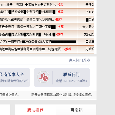
进入热门游戏
传奇版本大全
联系我们
里拥有所有传奇的介绍
电话 020-0255250转3
新开大数值暗黑24职业福利版-打怪掉充值点-
新开大数值暗黑24职业福利
版块推荐
百宝箱