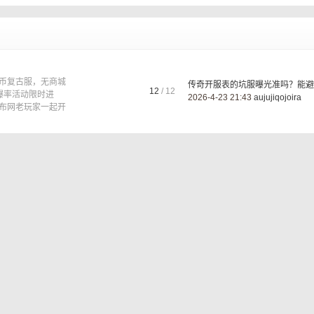
金币复古服，无商城
传奇开服表的坑服曝光准吗？能避 .
12
/ 12
爆率活动限时进
2026-4-23 21:43
aujujiqojoira
布网老玩家一起开