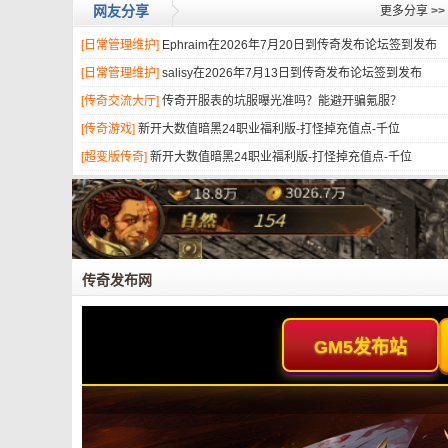
网友分享
更多分享
>>
[日常管理维护]
Ephraim在2026年7月20日到传奇发布论坛签到发布
[日常管理维护]
salisy在2026年7月13日到传奇发布论坛签到发布
[传奇交流大厅]
传奇开服表的坑服曝光准吗？能避开骗氪服？
[传奇游戏]
新开大数值暗黑24职业福利版-打怪掉充值点-千位
[超变版传奇]
新开大数值暗黑24职业福利版-打怪掉充值点-千位
传奇发布网