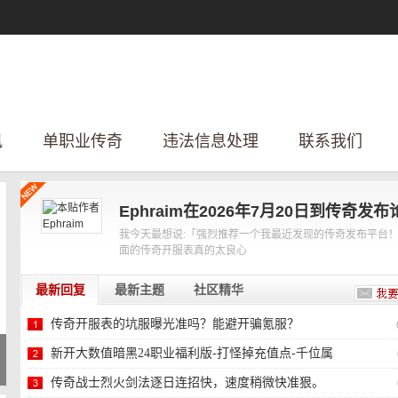
讯
单职业传奇
违法信息处理
联系我们
Ephraim在2026年7月20日到传奇发布
我今天最想说:「强烈推荐一个我最近发现的传奇发布平台
面的传奇开服表真的太良心
最新回复
最新主题
社区精华
传奇开服表的坑服曝光准吗？能避开骗氪服？
新开大数值暗黑24职业福利版-打怪掉充值点-千位属
性-
传奇战士烈火剑法逐日连招快，速度稍微快准狠。