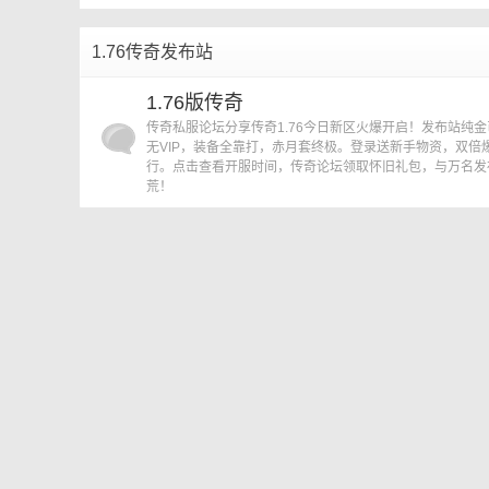
»
›
1.76传奇发布站
传
1.76版传奇
传奇私服论坛分享传奇1.76今日新区火爆开启！发布站纯
无VIP，装备全靠打，赤月套终极。登录送新手物资，双倍
行。点击查看开服时间，传奇论坛领取怀旧礼包，与万名发
荒！
奇