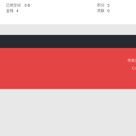
已用空间
0 B
积分
5
服
金钱
4
贡献
0
传奇
论
Co
坛