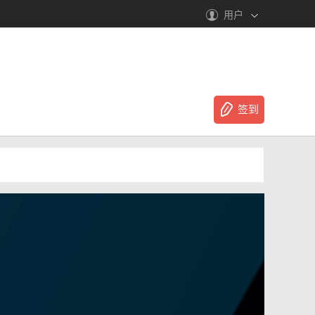
用户
签到