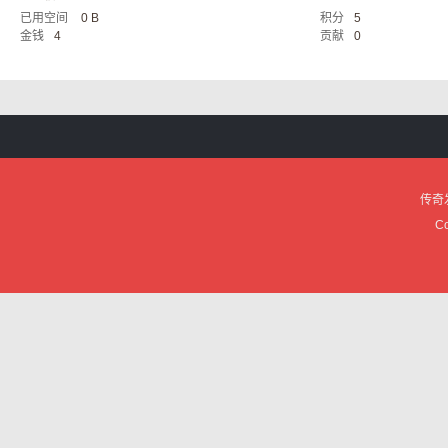
已用空间
0 B
积分
5
服
金钱
4
贡献
0
传奇
论
Co
坛