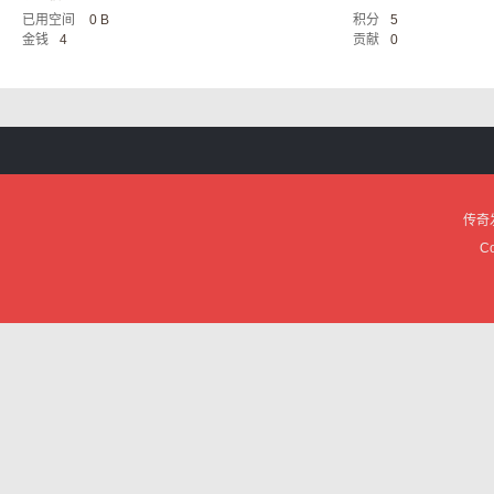
已用空间
0 B
积分
5
服
金钱
4
贡献
0
传奇
论
Co
坛