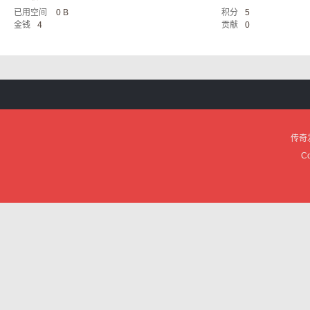
已用空间
0 B
积分
5
服
金钱
4
贡献
0
传奇
论
Co
坛