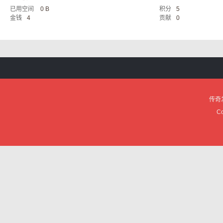
已用空间
0 B
积分
5
服
金钱
4
贡献
0
传奇
论
Co
坛