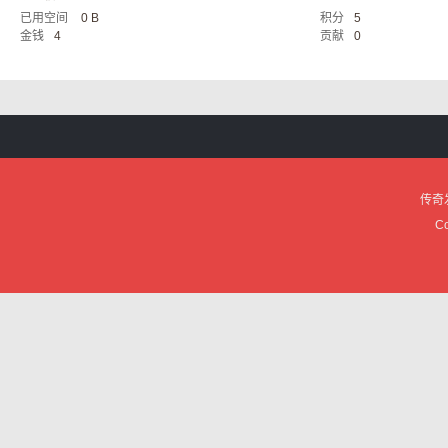
已用空间
0 B
积分
5
服
金钱
4
贡献
0
传奇
论
Co
坛