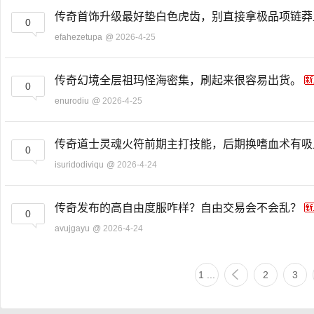
传奇首饰升级最好垫白色虎齿，别直接拿极品项链
0
efahezetupa
@
2026-4-25
传奇幻境全层祖玛怪海密集，刷起来很容易出货。
0
enurodiu
@
2026-4-25
传奇道士灵魂火符前期主打技能，后期换嗜血术有
0
isuridodiviqu
@
2026-4-24
传奇发布的高自由度服咋样？自由交易会不会乱？
0
avujgayu
@
2026-4-24
1 ...
2
3