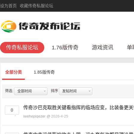
设为首页
收藏传奇私服论坛
传奇私服论坛
1.76版传奇
游戏资讯
单
全部分类
1.85版传奇
筛选:
排序
全部时间
发帖时间
传奇沙巴克取胜关键看指挥的临场应变，比装备更
0
iwehepiqezer
@
2026-4-25