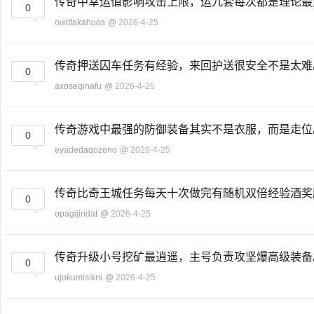
传奇中幸运值影响攻击上限，运九套每次都是理论
0
owittakahuos
@
2026-4-25
传奇押送囚车任务有经验，来回护送很安全不是太
0
axoseqinafu
@
2026-4-25
传奇游戏中最强的防御装备其实不是衣服，而是走
0
eyadedaqozeno
@
2026-4-25
传奇比奇王城任务每天十次做完有随机双倍经验酒
0
opagijiridat
@
2026-4-25
传奇升级小号挖矿最逍遥，主号负责攻坚爆高级装
0
ujokumisikni
@
2026-4-25