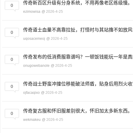
传奇新百区升级有分身系统，不用再像老区练级慢
0
ezimowisa
@
2026-4-25
传奇道士血量不高靠拉扯，打怪时与其站撸不如放
0
uqosacemeoj
@
2026-4-25
传奇发布的低消费服靠谱吗？一顿饭钱能玩一年是
0
onugowebanole
@
2026-4-25
传奇战士野蛮冲撞位移能破法师盾，贴身后用烈火
0
ojfacaqixo
@
2026-4-25
传奇复古服和怀旧服差别很大，怀旧加太多新东西
0
wekmakeu
@
2026-4-25