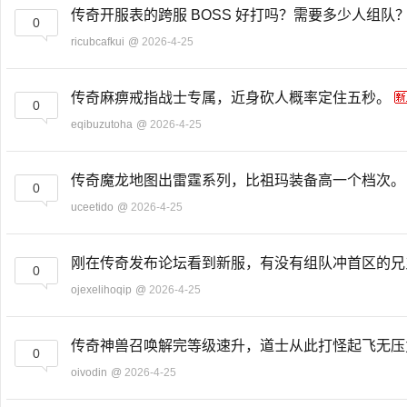
传奇开服表的跨服 BOSS 好打吗？需要多少人组队
0
ricubcafkui
@
2026-4-25
传奇麻痹戒指战士专属，近身砍人概率定住五秒。
0
eqibuzutoha
@
2026-4-25
传奇魔龙地图出雷霆系列，比祖玛装备高一个档次
0
uceetido
@
2026-4-25
刚在传奇发布论坛看到新服，有没有组队冲首区的
0
ojexelihoqip
@
2026-4-25
传奇神兽召唤解完等级速升，道士从此打怪起飞无
0
oivodin
@
2026-4-25