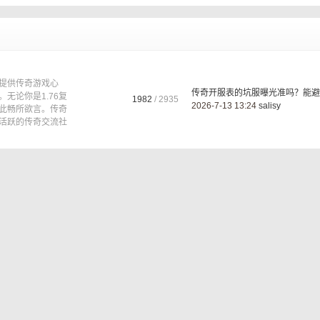
提供传奇游戏心
传奇开服表的坑服曝光准吗？能避 .
无论你是1.76复
1982
/ 2935
2026-7-13 13:24
salisy
在此畅所欲言。传奇
活跃的传奇交流社