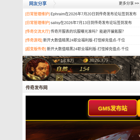
网友分享
更多分享
>>
[日常管理维护]
Ephraim在2026年7月20日到传奇发布论坛签到发布
[日常管理维护]
salisy在2026年7月13日到传奇发布论坛签到发布
[传奇交流大厅]
传奇开服表的坑服曝光准吗？能避开骗氪服？
[传奇游戏]
新开大数值暗黑24职业福利版-打怪掉充值点-千位
[超变版传奇]
新开大数值暗黑24职业福利版-打怪掉充值点-千位
传奇发布网