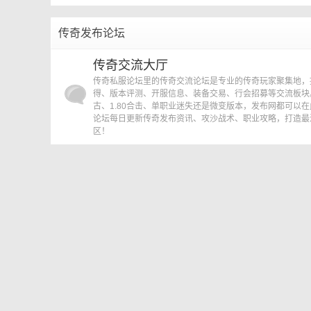
»
›
传奇发布论坛
传
传奇交流大厅
传奇私服论坛里的传奇交流论坛是专业的传奇玩家聚集地，
得、版本评测、开服信息、装备交易、行会招募等交流板块。
古、1.80合击、单职业迷失还是微变版本，发布网都可以
论坛每日更新传奇发布资讯、攻沙战术、职业攻略，打造最
区！
奇