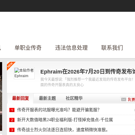
讯
单职业传奇
违法信息处理
联系我们
Ephraim在2026年7月20日到传奇发布
我今天最想说:「强烈推荐一个我最近发现的传奇发布平台
面的传奇开服表真的太良心
最新回复
最新主题
社区精华
传奇开服表的坑服曝光准吗？能避开骗氪服？
新开大数值暗黑24职业福利版-打怪掉充值点-千位属
性-
传奇战士烈火剑法逐日连招快，速度稍微快准狠。