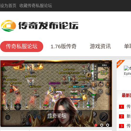
设为首页
收藏传奇私服论坛
传奇私服论坛
1.76版传奇
游戏资讯
单
最新
传
全网独创大小世界，可以单机，可以互动，可
新
性
传