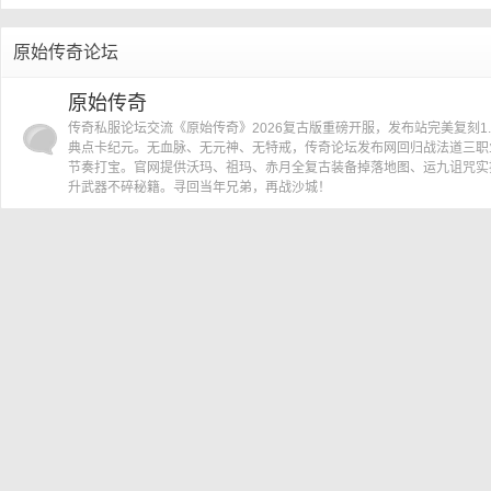
»
›
原始传奇论坛
传
原始传奇
传奇私服论坛交流《原始传奇》2026复古版重磅开服，发布站完美复刻1.
典点卡纪元。无血脉、无元神、无特戒，传奇论坛发布网回归战法道三职
节奏打宝。官网提供沃玛、祖玛、赤月全复古装备掉落地图、运九诅咒实
升武器不碎秘籍。寻回当年兄弟，再战沙城！
奇