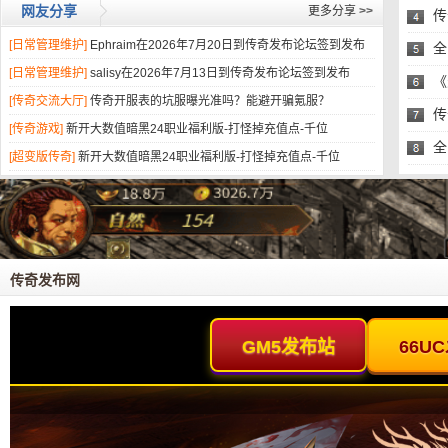
网友分享
更多分享
>>
传
[日常管理维护]
Ephraim在2026年7月20日到传奇发布论坛签到发布
头
全
[日常管理维护]
salisy在2026年7月13日到传奇发布论坛签到发布
易
《
[传奇交流大厅]
传奇开服表的坑服曝光准吗？能避开骗氪服？
的
传
[传奇游戏]
新开大数值暗黑24职业福利版-打怪掉充值点-千位
全
[超变版传奇]
新开大数值暗黑24职业福利版-打怪掉充值点-千位
易
传奇发布网