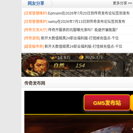
网友分享
更多分享
>>
[日常管理维护]
Ephraim在2026年7月20日到传奇发布论坛签到发布
[日常管理维护]
salisy在2026年7月13日到传奇发布论坛签到发布
[传奇交流大厅]
传奇开服表的坑服曝光准吗？能避开骗氪服？
[传奇游戏]
新开大数值暗黑24职业福利版-打怪掉充值点-千位
[超变版传奇]
新开大数值暗黑24职业福利版-打怪掉充值点-千位
传奇发布网