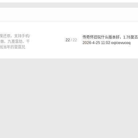
度还原。支持手机/
传奇怀旧玩什么版本好，1.76复古 .
22
/ 22
圣兽、九重雷劫、千
2026-4-25 11:02
oqicevucoq
找当年的雷霆兄