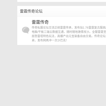
»
›
雷霆传奇论坛
传
雷霆传奇
传奇私服论坛交流正统雷霆传承，发布站1.76雷霆复古服高
电脑/平板三端云数据互通，随时随地激情攻沙。全服雷霆
层怒雷塔特色玩法，高爆产出元宝装备自由交易。传奇论坛
弟，发布网再冲一次沙巴克！
奇