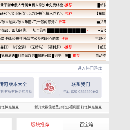
进入热门游戏
传奇版本大全
联系我们
里拥有所有传奇的介绍
电话 020-0255250转3
新开大数值暗黑24职业福利版-打怪掉充值点-
新开大数值暗黑24职业福
版块推荐
百宝箱