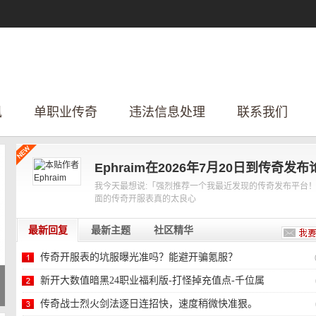
讯
单职业传奇
违法信息处理
联系我们
Ephraim在2026年7月20日到传奇发布
我今天最想说:「强烈推荐一个我最近发现的传奇发布平台
面的传奇开服表真的太良心
最新回复
最新主题
社区精华
传奇开服表的坑服曝光准吗？能避开骗氪服？
新开大数值暗黑24职业福利版-打怪掉充值点-千位属
性-
传奇战士烈火剑法逐日连招快，速度稍微快准狠。