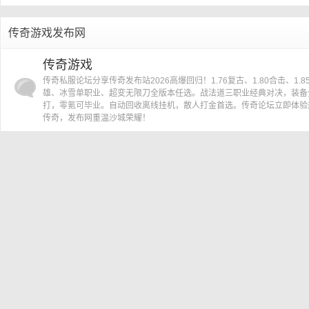
»
›
传奇游戏发布网
传
传奇游戏
传奇私服论坛分享传奇发布站2026高爆回归！1.76复古、1.80合击、1.8
雄、冰雪单职业、超变无限刀全版本任选。战法道三职业经典对决，装备
打，零氪可毕业。自动回收离线挂机，散人打金首选。传奇论坛立即体验
传奇，发布网重温沙城荣耀！
奇