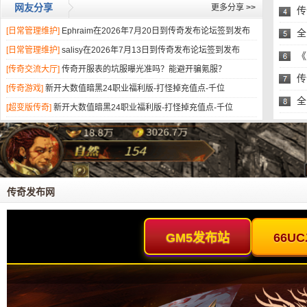
网友分享
更多分享
>>
传
[日常管理维护]
Ephraim在2026年7月20日到传奇发布论坛签到发布
头
全
[日常管理维护]
salisy在2026年7月13日到传奇发布论坛签到发布
易
《
[传奇交流大厅]
传奇开服表的坑服曝光准吗？能避开骗氪服？
的
传
[传奇游戏]
新开大数值暗黑24职业福利版-打怪掉充值点-千位
全
[超变版传奇]
新开大数值暗黑24职业福利版-打怪掉充值点-千位
易
传奇发布网