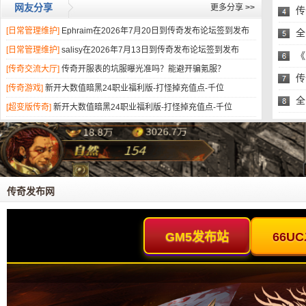
网友分享
更多分享
>>
传
[日常管理维护]
Ephraim在2026年7月20日到传奇发布论坛签到发布
头
全
[日常管理维护]
salisy在2026年7月13日到传奇发布论坛签到发布
易
《
[传奇交流大厅]
传奇开服表的坑服曝光准吗？能避开骗氪服？
的
传
[传奇游戏]
新开大数值暗黑24职业福利版-打怪掉充值点-千位
全
[超变版传奇]
新开大数值暗黑24职业福利版-打怪掉充值点-千位
易
传奇发布网