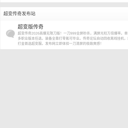
»
›
超变传奇发布站
传
超变版传奇
超变传奇2026高爆无限刀版！一刀999全屏秒杀，满屏光柱万倍爆率。
多职业版本任选，装备全靠打零氪可毕业。传奇论坛自动回收离线挂机，
打金首选超变服。发布网立即体验一刀清屏的极致爽感！
奇