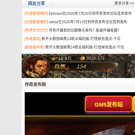
网友分享
更多分享
>>
[日常管理维护]
Ephraim在2026年7月20日到传奇发布论坛签到发布
[日常管理维护]
salisy在2026年7月13日到传奇发布论坛签到发布
[传奇交流大厅]
传奇开服表的坑服曝光准吗？能避开骗氪服？
[传奇游戏]
新开大数值暗黑24职业福利版-打怪掉充值点-千位
[超变版传奇]
新开大数值暗黑24职业福利版-打怪掉充值点-千位
传奇发布网