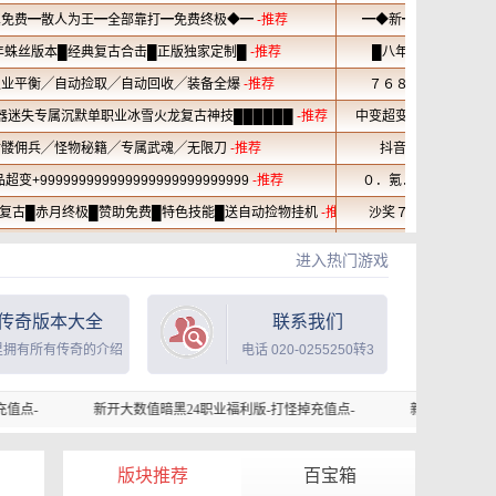
进入热门游戏
传奇版本大全
联系我们
里拥有所有传奇的介绍
电话 020-0255250转3
开大数值暗黑24职业福利版-打怪掉充值点-
新开大数值暗黑24职业福利版-打
版块推荐
百宝箱