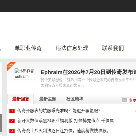
讯
单职业传奇
违法信息处理
联系我们
Ephraim在2026年7月20日到传奇发布
我今天最想说:「强烈推荐一个我最近发现的传奇发布平台
面的传奇开服表真的太良心
最新回复
最新主题
社区精华
传奇开服表的坑服曝光准吗？能避开骗氪服？
新开大数值暗黑24职业福利版-打怪掉充值点-千位属
性-
传奇战士烈火剑法逐日连招快，速度稍微快准狠。