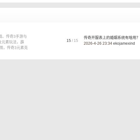
载、传奇3手游与
传奇开服表上的婚姻系统有啥用？ .
15
/ 15
业元素玩法，霹
2026-4-26 23:34
ekojamexind
图，传奇3元素克