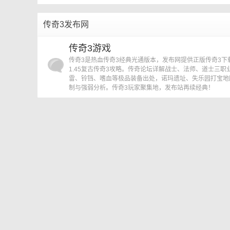
»
›
传奇3发布网
传
传奇3游戏
传奇3是热血传奇3经典光通版本，发布网提供正版传奇3下
1.45复古传奇3攻略。传奇论坛详解战士、法师、道士三职
雷、铃铛、嗜血等极品装备出处，诺玛遗址、失乐园打宝地
制与强弱分析。传奇3玩家聚集地，发布站再续经典！
奇