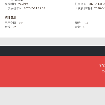
用户组
管理员
在线时间
24 小时
注册时间
2025-11-8 2
服
上次活动时间
2026-7-21 22:53
上次发表时间
2026-6-
统计信息
已用空间
0 B
积分
104
金钱
92
贡献
0
论
传奇
Co
坛