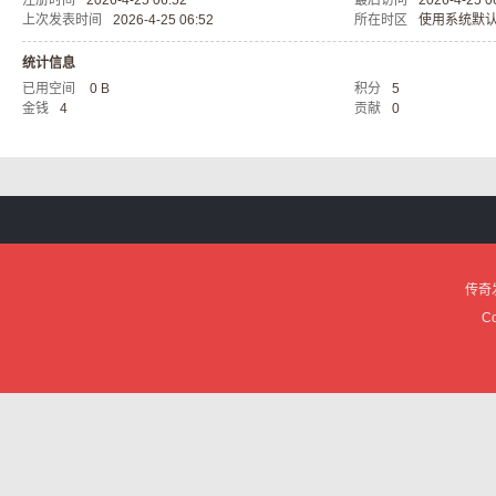
注册时间
2026-4-25 06:52
最后访问
2026-4-25 0
上次发表时间
2026-4-25 06:52
所在时区
使用系统默
服
统计信息
已用空间
0 B
积分
5
金钱
4
贡献
0
论
传奇
Co
坛