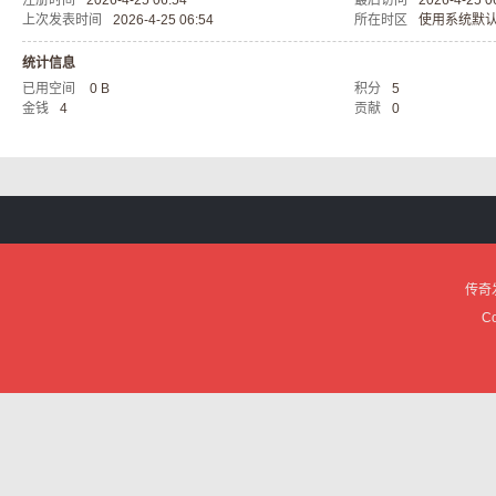
注册时间
2026-4-25 06:54
最后访问
2026-4-25 0
上次发表时间
2026-4-25 06:54
所在时区
使用系统默
服
统计信息
已用空间
0 B
积分
5
金钱
4
贡献
0
论
传奇
Co
坛