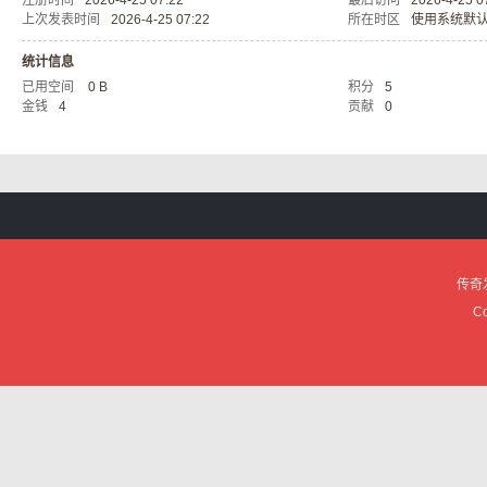
注册时间
2026-4-25 07:22
最后访问
2026-4-25 0
上次发表时间
2026-4-25 07:22
所在时区
使用系统默
服
统计信息
已用空间
0 B
积分
5
金钱
4
贡献
0
论
传奇
Co
坛