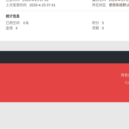
注册时间
2026-4-25 07:41
最后访问
2026-4-25 0
上次发表时间
2026-4-25 07:41
所在时区
使用系统默
服
统计信息
已用空间
0 B
积分
5
金钱
4
贡献
0
论
传奇
Co
坛