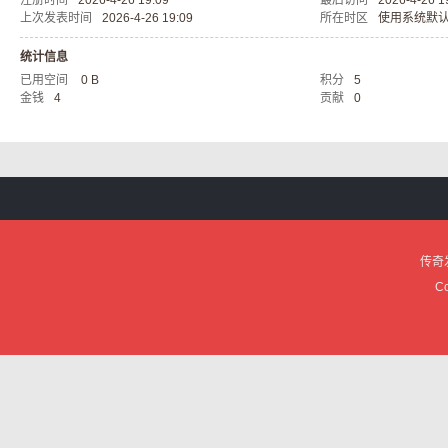
注册时间
2026-4-26 19:09
最后访问
2026-4-26 1
上次发表时间
2026-4-26 19:09
所在时区
使用系统默
服
统计信息
已用空间
0 B
积分
5
金钱
4
贡献
0
论
传奇
Co
坛