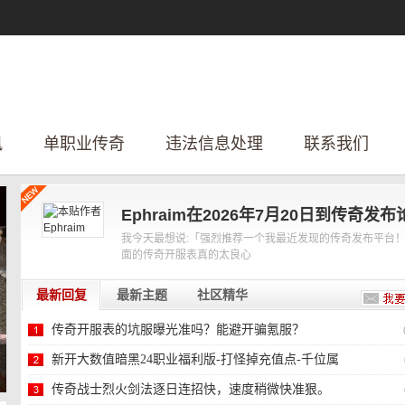
讯
单职业传奇
违法信息处理
联系我们
Ephraim在2026年7月20日到传奇发布
我今天最想说:「强烈推荐一个我最近发现的传奇发布平台
面的传奇开服表真的太良心
最新回复
最新主题
社区精华
传奇开服表的坑服曝光准吗？能避开骗氪服？
新开大数值暗黑24职业福利版-打怪掉充值点-千位属
性-
传奇战士烈火剑法逐日连招快，速度稍微快准狠。