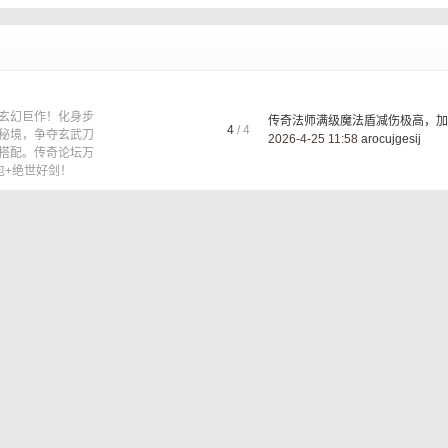
玄幻巨作！化身步
传奇法师满级魔法盾减伤极高，加 .
4
/ 4
秘境，争夺玄武刀
2026-4-25 11:58
arocujgesij
搭配。传奇论坛万
包+绝世好剑！