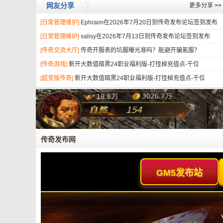
网友分享
更多分享
>>
[日常管理维护]
Ephraim在2026年7月20日到传奇发布论坛签到发布
[日常管理维护]
salisy在2026年7月13日到传奇发布论坛签到发布
[传奇交流大厅]
传奇开服表的坑服曝光准吗？能避开骗氪服？
[传奇游戏]
新开大数值暗黑24职业福利版-打怪掉充值点-千位
[超变版传奇]
新开大数值暗黑24职业福利版-打怪掉充值点-千位
传奇发布网