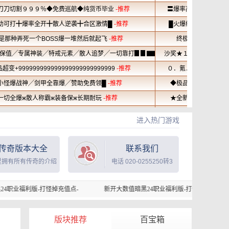
进入热门游戏
传奇版本大全
联系我们
里拥有所有传奇的介绍
电话 020-0255250转3
掉充值点-
新开大数值暗黑24职业福利版-打怪掉充值点-
新开大数值
版块推荐
百宝箱