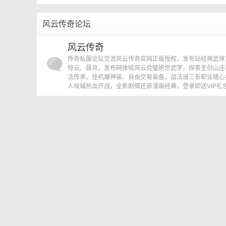
»
›
风云传奇论坛
传
风云传奇
传奇私服论坛交流风云传奇官网正版授权，发布站经典武侠
惊云、聂风，发布网体验风云合璧绝世武学，探索圣剑山庄
法传承。挂机爆神装、自由交易装备，战法道三系职业随心
人攻城热血开战，全新剧情还原漫画经典，登录即送VIP礼
奇