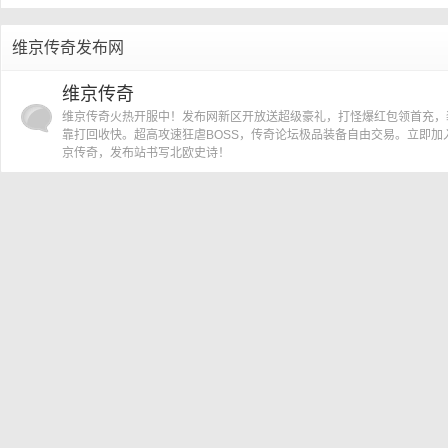
»
›
维京传奇发布网
传
维京传奇
维京传奇火热开服中！发布网新区开放送超级豪礼，打怪爆红包领首充，
靠打回收快。超高攻速狂虐BOSS，传奇论坛极品装备自由交易。立即加
京传奇，发布站书写北欧史诗！
奇