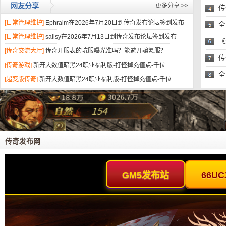
网友分享
更多分享
>>
传
[日常管理维护]
Ephraim在2026年7月20日到传奇发布论坛签到发布
头
全
[日常管理维护]
salisy在2026年7月13日到传奇发布论坛签到发布
易
《
[传奇交流大厅]
传奇开服表的坑服曝光准吗？能避开骗氪服？
的
传
[传奇游戏]
新开大数值暗黑24职业福利版-打怪掉充值点-千位
全
[超变版传奇]
新开大数值暗黑24职业福利版-打怪掉充值点-千位
易
传奇发布网